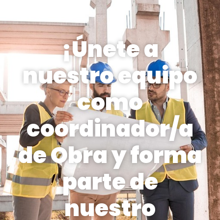
¡Únete a
nuestro equipo
como
coordinador/a
de Obra y forma
parte de
nuestro