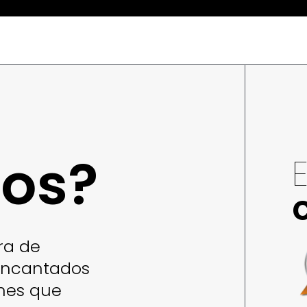
os?
ra de
 encantados
enes que