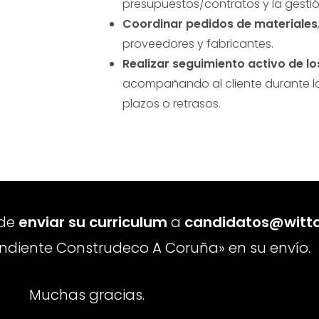
presupuestos/contratos y la gesti
Coordinar pedidos de materiales
proveedores y fabricantes.
Realizar seguimiento activo de l
acompañando al cliente durante la
plazos o retrasos.
 de
enviar su curriculum
a
candidatos@witt
endiente Construdeco A Coruña» en su envío.
Muchas gracias.