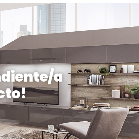
ndiente/a
cto!