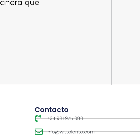
manera que
Contacto
+34 981 975 080
info@wittalento.com