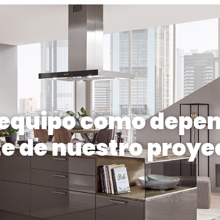
 equipo como depe
te de nuestro proye