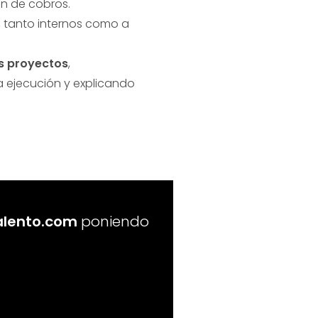
ón de cobros.
, tanto internos como a
os proyectos
,
 ejecución y explicando
alento.com
poniendo