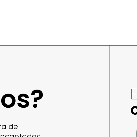
os?
ra de
 encantados