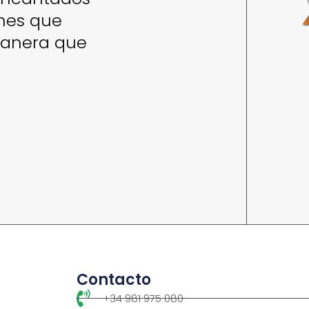
enes que
manera que
Contacto
+34 981 975 080