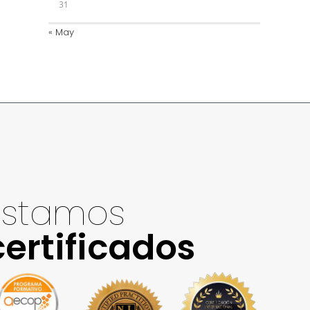
31
« May
Estamos
certificados