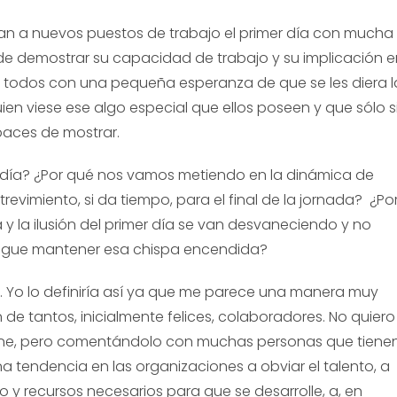
n a nuevos puestos de trabajo el primer día con mucha
de demostrar su capacidad de trabajo y su implicación e
 todos con una pequeña esperanza de que se les diera l
ien viese ese algo especial que ellos poseen y que sólo s
paces de mostrar.
 a día? ¿Por qué nos vamos metiendo en la dinámica de
 atrevimiento, si da tiempo, para el final de la jornada? ¿Po
y la ilusión del primer día se van desvaneciendo y no
sigue mantener esa chispa encendida?
. Yo lo definiría así ya que me parece una manera muy
de tantos, inicialmente felices, colaboradores. No quiero
fine, pero comentándolo con muchas personas que tiene
na tendencia en las organizaciones a obviar el talento, a
o y recursos necesarios para que se desarrolle, a, en