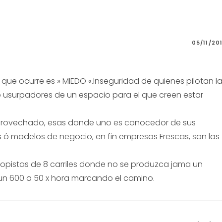
05/11/20
 que ocurre es » MIEDO «.Inseguridad de quienes pilotan l
 usurpadores de un espacio para el que creen estar
provechado, esas donde uno es conocedor de sus
 ó modelos de negocio, en fin empresas Frescas, son las
topistas de 8 carriles donde no se produzca jama un
 un 600 a 50 x hora marcando el camino.