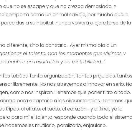
ero que no se escape y que no crezca demasiado. Y
 se comporta como un animal salvaje, por mucho que le
parecidas a su hábitat, nunca volverá a ejercitarse de la
 diferente, sino lo contrario. Ayer mismo oía a un
estionar el talento. Con los momentos que vivimos y
ue centrar en resultados y en rentabilidad…”.
ntos tabúes, tanta organización, tantos prejuicios, tanto
ensar libremente. No nos atrevemos a innovar en serio. N
en, como nos inspiran. Tenemos que poner filtro a todo.
 dentro para adaptarlo a las circunstancias. Tenemos qu
ripas, el olfato, el tacto, el corazón… y al final, yo lo
, pero para mí el talento responde cuando todo el sistem
 hacemos es mutilarlo, paralizarlo, enjaularlo.