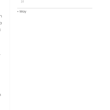
31
« May
n
a
i
r
n