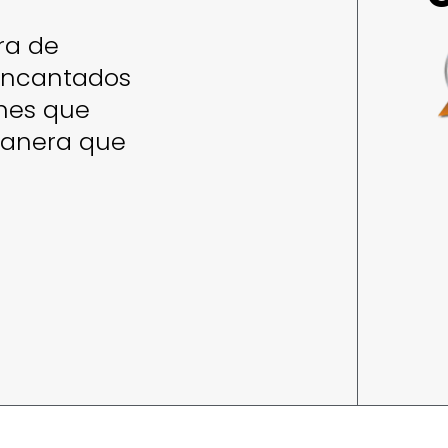
ra de
 encantados
enes que
manera que