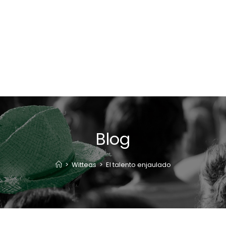
Blog
>
Witteas
>
El talento enjaulado